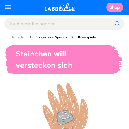
Shop
Kinderlieder
Singen und Spielen
Kreisspiele
Steinchen will
verstecken sich