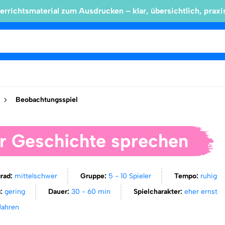
errichtsmaterial zum Ausdrucken – klar, übersichtlich, praxi
Beobachtungsspiel
r Geschichte sprechen
grad:
mittelschwer
Gruppe:
5 - 10 Spieler
Tempo:
ruhig
g:
gering
Dauer:
30 - 60 min
Spielcharakter:
eher ernst
Jahren