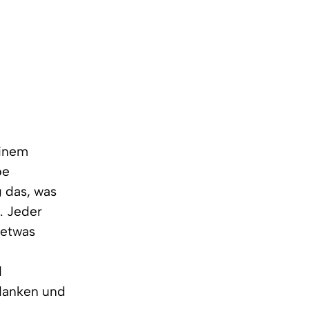
einem
pe
g das, was
t. Jeder
 etwas
d
edanken und