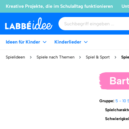
Kreative Projekte, die im Schulalltag funktionieren
Unt
Ideen für Kinder
Kinderlieder
Spielideen
Spiele nach Themen
Spiel & Sport
Spie
Bar
Gruppe:
5 - 10 
Spielcharakt
Schwierigke