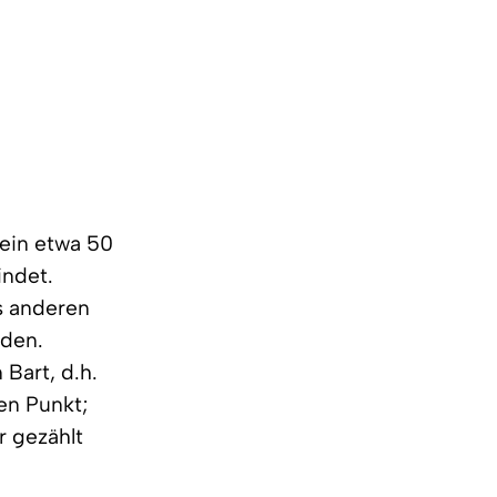
r ein etwa 50
indet.
es anderen
iden.
 Bart, d.h.
nen Punkt;
r gezählt