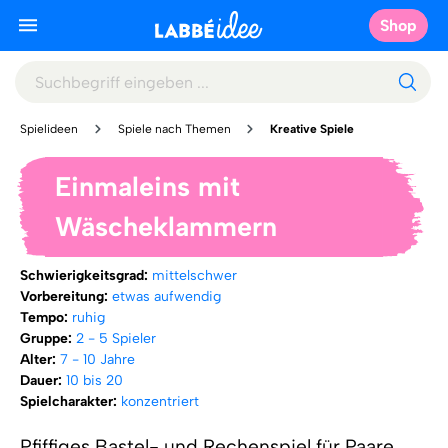
Shop
Spielideen
Spiele nach Themen
Kreative Spiele
Einmaleins mit
Wäscheklammern
Schwierigkeitsgrad:
mittelschwer
Vorbereitung:
etwas aufwendig
Tempo:
ruhig
Gruppe:
2 - 5 Spieler
Alter:
7 - 10 Jahre
Dauer:
10 bis 20
Spielcharakter:
konzentriert
Pfiffiges Bastel- und Rechenspiel für Paare