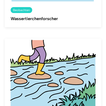
Beobachten
Wassertierchenforscher