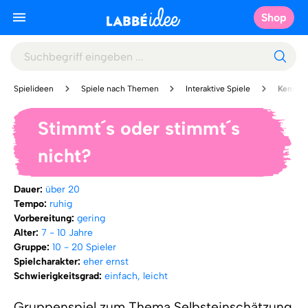
Shop
Spielideen
Spiele nach Themen
Interaktive Spiele
Kennenl
Stimmt´s oder stimmt´s
nicht?
Dauer:
über 20
Tempo:
ruhig
Vorbereitung:
gering
Alter:
7 - 10 Jahre
Gruppe:
10 - 20 Spieler
Spielcharakter:
eher ernst
Schwierigkeitsgrad:
einfach, leicht
Gruppenspiel zum Thema Selbsteinschätzung