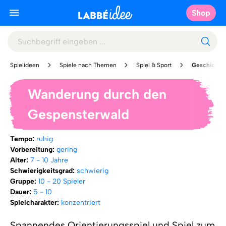
Shop
Spielideen
Spiele nach Themen
Spiel & Sport
Geschicklic
Wanderung durch den
Gespensterwald
Tempo:
ruhig
Vorbereitung:
gering
Alter:
7 - 10 Jahre
Schwierigkeitsgrad:
schwierig
Gruppe:
10 - 20 Spieler
Dauer:
5 - 10
Spielcharakter:
konzentriert
Spannendes Orientierungsspiel und Spiel zum