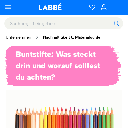
Unternehmen
Nachhaltigkeit & Materialguide
Buntstifte: Was steckt
drin und worauf solltest
du achten?