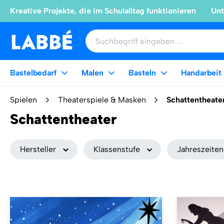
Kreative Projekte, die im Schulalltag funktionieren
Unt
Bastelbedarf
Malen
Basteln
Handarbeit
Spielen
Theaterspiele & Masken
Schattentheate
Schattentheater
Hersteller
Klassenstufe
Jahreszeiten