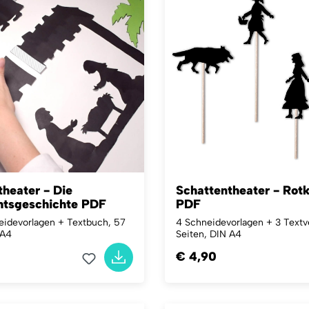
heater - Die
Schattentheater - Rot
tsgeschichte PDF
PDF
eidevorlagen + Textbuch, 57
4 Schneidevorlagen + 3 Textv
 A4
Seiten, DIN A4
€ 4,90