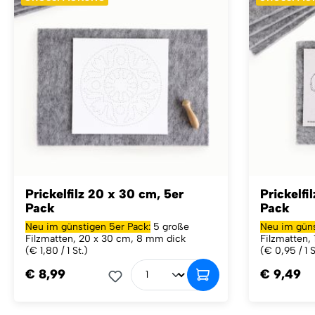
Prickelfilz 20 x 30 cm, 5er
Prickelfi
Pack
Pack
Neu im günstigen 5er Pack:
5 große
Neu im güns
Filzmatten, 20 x 30 cm, 8 mm dick
Filzmatten,
(€ 1,80 / 1 St.)
(€ 0,95 / 1 S
€ 8,99
€ 9,49