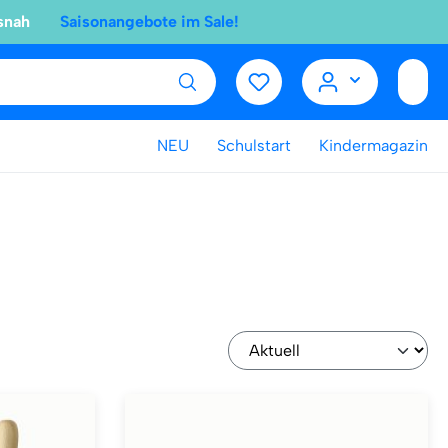
snah
Saisonangebote im Sale!
NEU
Schulstart
Kindermagazin