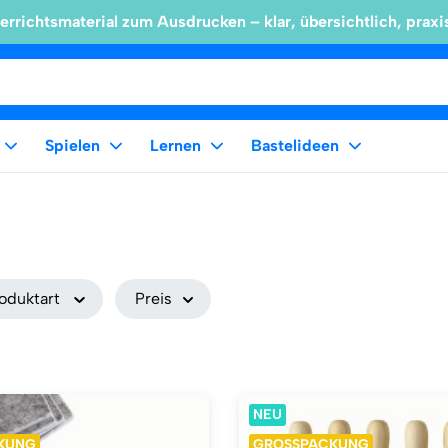
errichtsmaterial zum Ausdrucken – klar, übersichtlich, praxi
Spielen
Lernen
Bastelideen
oduktart
Preis
NEU
KUNG
GROSSPACKUNG