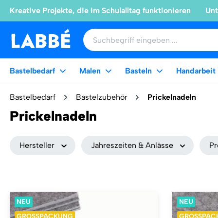
Kreative Projekte, die im Schulalltag funktionieren
Unt
Bastelbedarf
Malen
Basteln
Handarbeit
Bastelbedarf
Bastelzubehör
Prickelnadeln
Prickelnadeln
Hersteller
Jahreszeiten & Anlässe
Pr
NEU
NEU
GROSSPACKUNG
GROSSPAC