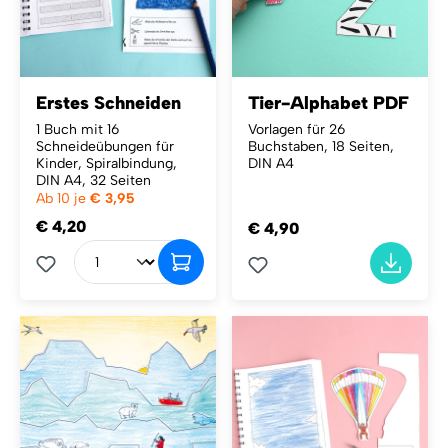
Schwierigkeitsgraden verfügbar und
wurden entwickelt, um Kindern das
Schneiden auf spielerische Weise
beizubringen und ihre Feinmotorik zu
Erstes Schneiden
Tier-Alphabet PDF
fördern. Beim Schneidenlernen stehen
1 Buch mit 16
Vorlagen für 26
sauberes Schneiden und Faltschnitte im
Schneideübungen für
Buchstaben, 18 Seiten,
Mittelpunkt. So entstehen
Kinder, Spiralbindung,
DIN A4
selbstgemachte Bücher, in denen kleine
DIN A4, 32 Seiten
Ab 10 je
€ 3,95
Tiere auf einer Wiese „verstecken
€ 4,20
spielen“, oder bunte Klappbilder, die ihre
€ 4,90
schönste Seite zeigen. Schneiden ist vor
allem eine Frage der Übung, und mit
unseren Vorlagen unterstützen wir euch
dabei, eure Kinder zu echten
Schnibbelmeistern zu machen!