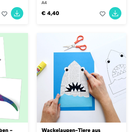
A4
€ 4,40
ben -
Wackelaugen-Tiere aus