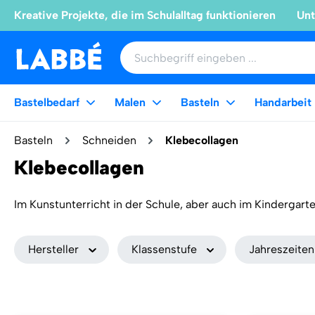
Kreative Projekte, die im Schulalltag funktionieren
Unt
Bastelbedarf
Malen
Basteln
Handarbeit
Basteln
Schneiden
Klebecollagen
Klebecollagen
Im Kunstunterricht in der Schule, aber auch im Kindergart
wenigen Mitteln umsetzbar und bieten den Kindern viel Ra
Weniger anzeigen
Arbeiten und sind eine wunderbare Möglichkeit, die sozia
Hersteller
Klassenstufe
Jahreszeiten
einem Projekt arbeiten. Für Kinder, die vielleicht nicht so
ideal, da sie hauptsächlich aus Schneiden, Kleben und etwas Material besteh
Herunterladen und Ausdrucken möchten wir euch Inspiratio
anspruchsvolleren Projekten. Lustige Tiere aus gerissene