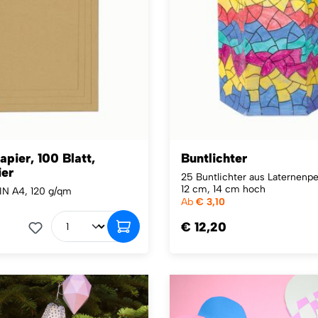
pier, 100 Blatt,
Buntlichter
ier
25 Buntlichter aus Laternenp
12 cm, 14 cm hoch
DIN A4, 120 g/qm
Ab
€ 3,10
€ 12,20