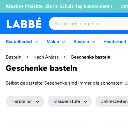
Kreative Projekte, die im Schulalltag funktionieren
Unt
Bastelbedarf
Malen
Basteln
Handarbeit
Basteln
Nach Anlass
Geschenke basteln
Geschenke basteln
Selbst gebastelte Geschenke sind immer die schönsten! 
Muttertag, Geburtstag, zu Weihnachten oder einfach zwisc
Weniger anzeigen
Geschenke basteln für Kinder zum echten Vergnügen! Ob bunte Blumen, selbst gedrehte Perlen oder hübsche
Hersteller
Klassenstufe
Jahreszeiten
Geschenkschachteln zum Verpacken – hier gibt es jede Me
kleben, nähen, prickeln oder flechten – dank detaillierter Anleit
Bastelbedarf wie Stifte, Farben, Pfeifenputzer, Perlgarn, P
Und dank schneller Lieferung kann es sofort losgehen. Kr