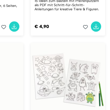
15 Ideen zum Basteln mit Pfeifenputzern
als PDF mit Schritt-für-Schritt-
, 6 Seiten,
Anleitungen für kreative Tiere & Figuren.
€ 4,90