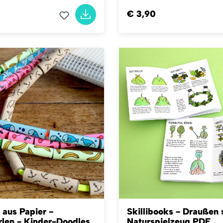
€ 3,90
aus Papier -
Skillibooks - Draußen 
rlen - Kinder-Doodles
Naturspielzeug PDF