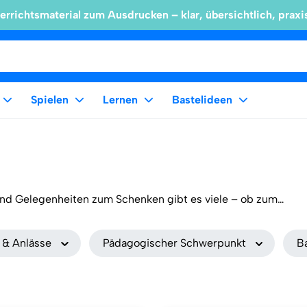
errichtsmaterial zum Ausdrucken – klar, übersichtlich, praxi
Spielen
Lernen
Bastelideen
Und Gelegenheiten zum Schenken gibt es viele – ob zum
hendurch. Mit unseren kreativen Bastelideen wird das
 & Anlässe
Pädagogischer Schwerpunkt
B
nge Inspiration zum Selbstgestalten. Malen, schneiden,
ungen gelingt jedes Geschenk mühelos. Den passenden
ricknadeln oder Schmucksteine könnt ihr direkt mitbestellen.
eative Geschenke, die von Herzen kommen, sind einfach