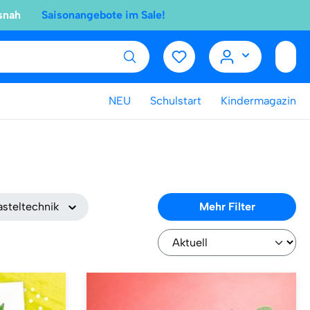
snah
Saisonangebote im Sale!
NEU
Schulstart
Kindermagazin
asteltechnik
Mehr Filter