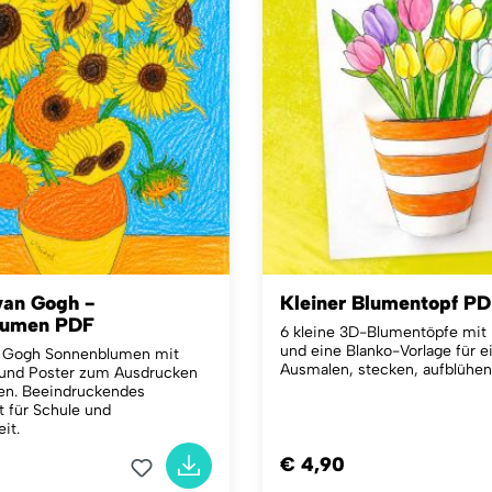
van Gogh -
Kleiner Blumentopf P
lumen PDF
6 kleine 3D-Blumentöpfe mit
und eine Blanko-Vorlage für e
n Gogh Sonnenblumen mit
Ausmalen, stecken, aufblühen
 und Poster zum Ausdrucken
en. Beeindruckendes
t für Schule und
it.
€ 4,90