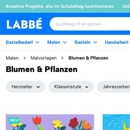
Kreative Projekte, die im Schulalltag funktionieren
Unt
Bastelbedarf
Malen
Basteln
Handarbeit
Malen
Malvorlagen
Blumen & Pflanzen
Blumen & Pflanzen
Hersteller
Klassenstufe
Jahreszeiten
NEU