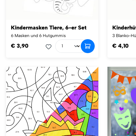
Kindermasken Tiere, 6-er Set
Kinderhü
6 Masken und 6 Hutgummis
3 Blanko-Hü
€ 3,90
€ 4,10