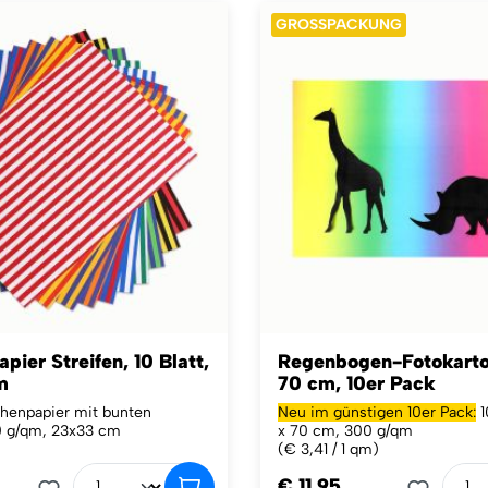
GROSSPACKUNG
pier Streifen, 10 Blatt,
Regenbogen-Fotokarto
m
70 cm, 10er Pack
ichenpapier mit bunten
Neu im günstigen 10er Pack:
1
30 g/qm, 23x33 cm
x 70 cm, 300 g/qm
(€ 3,41 / 1 qm)
€ 11,95