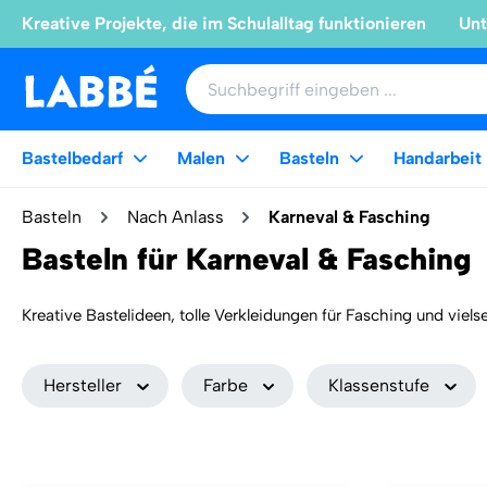
Kreative Projekte, die im Schulalltag funktionieren
Unt
Bastelbedarf
Malen
Basteln
Handarbeit
Basteln
Nach Anlass
Karneval & Fasching
Basteln für Karneval & Fasching
Kreative Bastelideen, tolle Verkleidungen für Fasching und vielse
eine andere Rolle zu schlüpfen. Dann kann die „5. Jahreszeit“
Weniger anzeigen
Masken, Hüte, Kronen oder Helme ihnen am besten gefallen. Selbs
Hersteller
Farbe
Klassenstufe
passende Faschingsdeko im Kindergarten, in der Schule oder zu
schnell gemacht und sehr dekorativ. Ausführliche Bastelanleit
Schminke, Schminkpinsel, Gipsbinden, Glitter, Federn, Pfeifenpu
Karneval und Fasching brauchen, gibt es hier auf einen Blick! Ka
Helau und Alaaf!