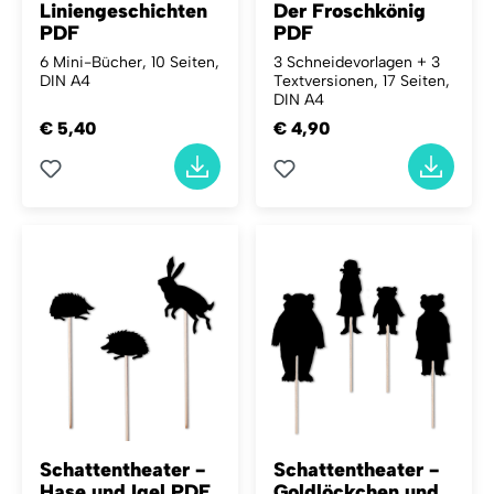
Liniengeschichten
Der Froschkönig
PDF
PDF
6 Mini-Bücher, 10 Seiten,
3 Schneidevorlagen + 3
DIN A4
Textversionen, 17 Seiten,
DIN A4
€ 5,40
€ 4,90
Schattentheater -
Schattentheater -
Hase und Igel PDF
Goldlöckchen und