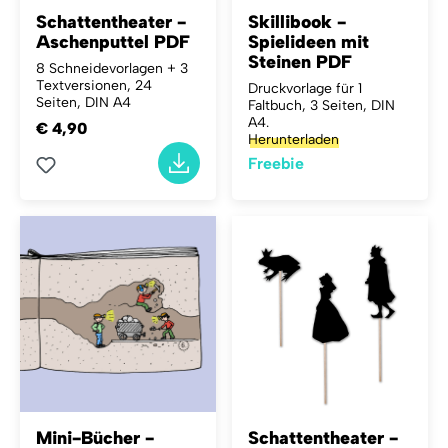
Schattentheater -
Skillibook -
Aschenputtel PDF
Spielideen mit
Steinen PDF
8 Schneidevorlagen + 3
Textversionen, 24
Druckvorlage für 1
Seiten, DIN A4
Faltbuch, 3 Seiten, DIN
A4.
€ 4,90
Herunterladen
Freebie
Mini-Bücher -
Schattentheater -