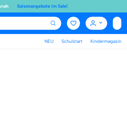
snah
Saisonangebote im Sale!
NEU
Schulstart
Kindermagazin