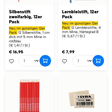
Silbenstift
Lernbleistift, 12er
zweifarbig, 12er
Pack
Pack
Neu im günstigen 12er
Pack:
12 Lernbleistifte, 4
Neu im günstigen 12er
mm Mine, Härtegrad B
Pack:
12 Silbenstifte, 1 cm
(€ 0,67 / 1 St.)
dick mit 5 mm Mine in
rot/blau
(€ 1,41 / 1 St.)
€ 16,95
€ 7,99