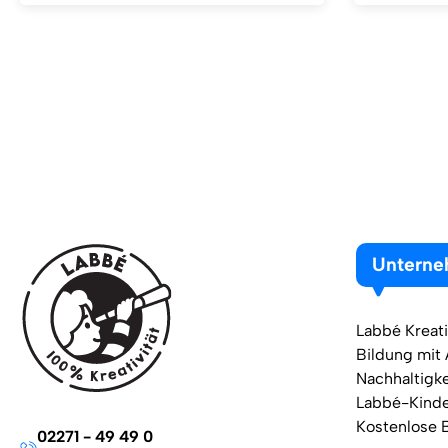
Untern
Labbé Kreati
Bildung mit
Nachhaltigke
Labbé-Kind
Kostenlose 
02271 - 49 49 0