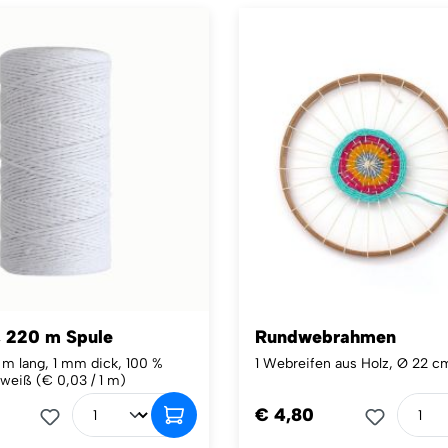
, 220 m Spule
Rundwebrahmen
 m lang, 1 mm dick, 100 %
1 Webreifen aus Holz, Ø 22 c
 weiß
(€ 0,03 / 1 m)
€ 4,80