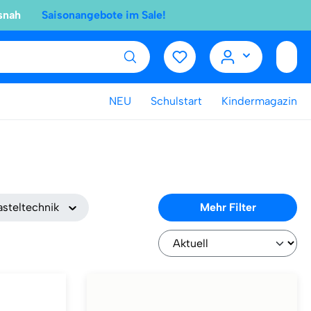
snah
Saisonangebote im Sale!
NEU
Schulstart
Kindermagazin
asteltechnik
Mehr Filter