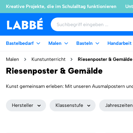
Kreative Projekte, die im Schulalltag funktionieren
Unt
Bastelbedarf
Malen
Basteln
Handarbeit
Malen
Kunstunterricht
Riesenposter & Gemälde
Riesenposter & Gemälde
Kunst gemeinsam erleben: Mit unseren Ausmalpostern un
Meister direkt in dein Klassenzimmer oder nach Hause. Ob
Weniger anzeigen
Delaunays farbenfrohe Werke oder die berühmte Mona Lisa 
Hersteller
Klassenstufe
Jahreszeiten
spielerisch zu entdecken. Unsere großen Ausmalposter bestehen aus mehreren DIN A4-Blättern, die zusammengeklebt
werden und sich hervorragend für Gruppenarbeiten eigne
Miniaturbilder, Studienbilder und Postkarten – perfekt für
Anfassen und Mitmachen – lass dich inspirieren und gest