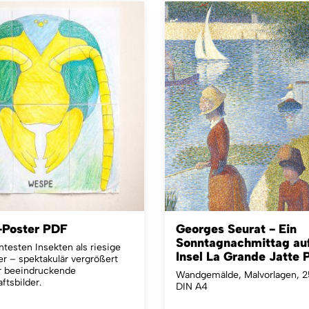
-Poster PDF
Georges Seurat - Ein
Sonntagnachmittag auf
testen Insekten als riesige
Insel La Grande Jatte
r – spektakulär vergrößert
ür beeindruckende
Wandgemälde, Malvorlagen, 2
tsbilder.
DIN A4