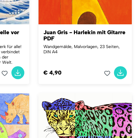
elle vor
Juan Gris - Harlekin mit Gitarre
PDF
rk für alle!
Wandgemälde, Malvorlagen, 23 Seiten,
 verbindet
DIN A4
m der
 Welt.
€ 4,90