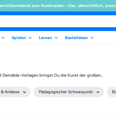
errichtsmaterial zum Ausdrucken – klar, übersichtlich, praxi
Spielen
Lernen
Bastelideen
d Gemälde-Vorlagen bringst Du die Kunst der großen
 Frida Kahlo, Vincent van Goghs "Sternennacht", Robert
– diese Motive laden Kinder ein, die Welt der Kunst
 & Anlässe
Pädagogischer Schwerpunkt
B
n. Neben den großformatigen Wandbildern findest du auch
 kleine Kunstprojekte oder als kreatives Geschenk. Kunst zum
alte gemeinsam mit den Kindern echte Kunstwerke!