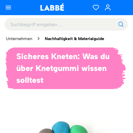
Unternehmen
Nachhaltigkeit & Materialguide
Sicheres Kneten: Was du
über Knetgummi wissen
solltest