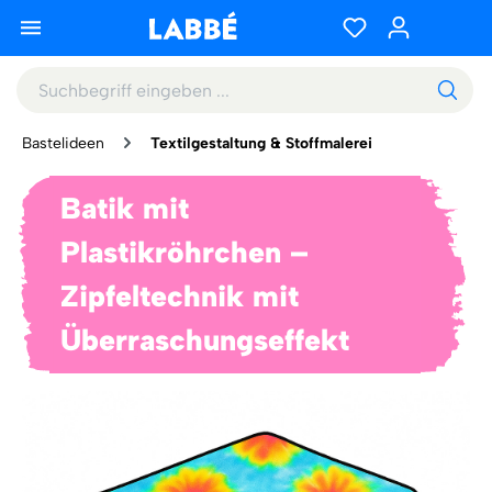
Bastelideen
Textilgestaltung & Stoffmalerei
Batik mit
Plastikröhrchen –
Zipfeltechnik mit
Überraschungseffekt