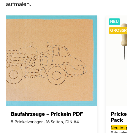
aufmalen.
NEU
GROSSPA
Baufahrzeuge - Prickeln PDF
Prickeln
Pack
8 Prickelvorlagen, 16 Seiten, DIN A4
Neu im prak
Prickelnade