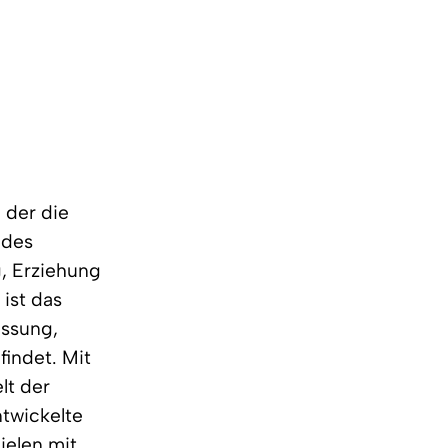
 der die
 des
g, Erziehung
ist das
assung,
findet. Mit
lt der
twickelte
ielen mit