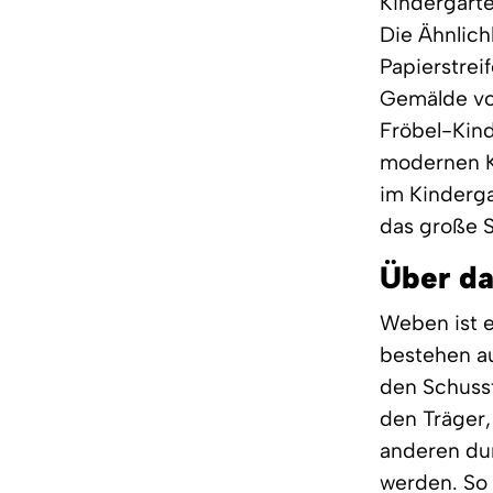
Kindergart
Die Ähnlich
Papierstrei
Gemälde von
Fröbel-Kind
modernen Ku
im Kinderga
das große 
Über d
Weben ist e
bestehen a
den Schussf
den Träger,
anderen du
werden. So