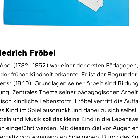
iedrich Fröbel
röbel (1782 -1852) war einer der ersten Pädagogen,
er frühen Kindheit erkannte. Er ist der Begründer
ens“ (1840). Grundlagen seiner Arbeit sind Bildun
ng. Zentrales Thema seiner pädagogischen Arbeit 
ypisch kindliche Lebensform. Fröbel vertritt die Auff
as Kind im Spiel ausdrückt und dabei zu sich selbst 
steln und Musik soll das kleine Kind in die Lebenswe
 eingeführt werden. Mit diesem Ziel vor Augen en
tematik von sogenannten Spielgaben. Durch das Sp