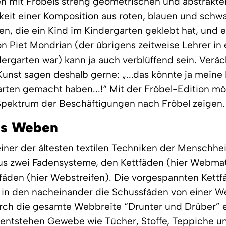
en mit Fröbels streng geometrischen und abstrakt
keit einer Komposition aus roten, blauen und schw
fen, die ein Kind im Kindergarten geklebt hat, und 
 Piet Mondrian (der übrigens zeitweise Lehrer in
ergarten war) kann ja auch verblüffend sein. Veräc
nst sagen deshalb gerne: „...das könnte ja meine 
rten gemacht haben...!“ Mit der Fröbel-Edition mö
Spektrum der Beschäftigungen nach Fröbel zeigen.
as Weben
iner der ältesten textilen Techniken der Menschh
us zwei Fadensysteme, den Kettfäden (hier Webma
äden (hier Webstreifen). Die vorgespannten Kettf
 in den nacheinander die Schussfäden von einer W
rch die gesamte Webbreite “Drunter und Drüber”
 entstehen Gewebe wie Tücher, Stoffe, Teppiche u