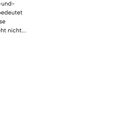
r-und-
bedeutet
ese
t nicht...