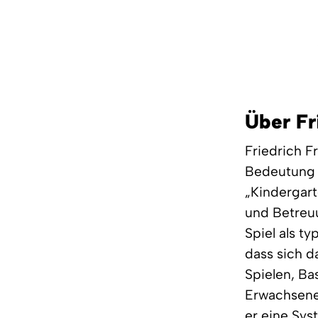
Über Fr
Friedrich F
Bedeutung d
„Kindergart
und Betreuu
Spiel als t
dass sich d
Spielen, Ba
Erwachsenen
er eine Sys