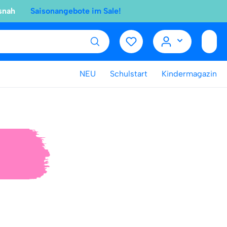
snah
Saisonangebote im Sale!
NEU
Schulstart
Kindermagazin