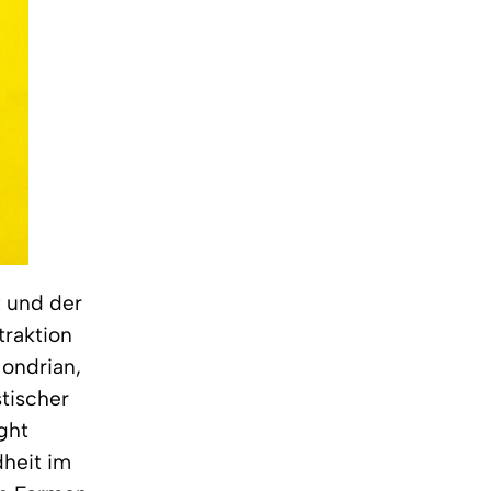
t und der
traktion
ondrian,
tischer
ght
dheit im