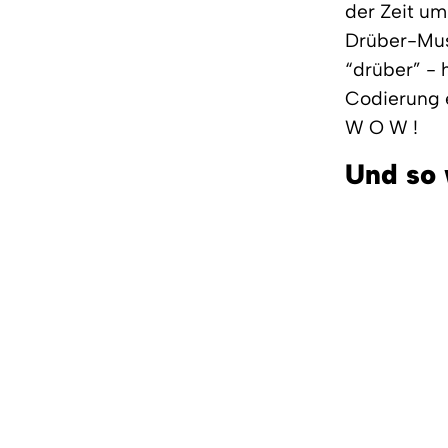
der Zeit um
Drüber-Must
“drüber” - h
Codierung e
W O W !
Und so 