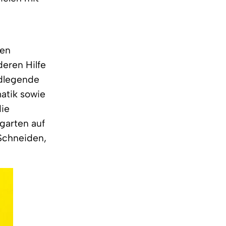
hen
deren Hilfe
ndlegende
atik sowie
die
garten auf
Schneiden,