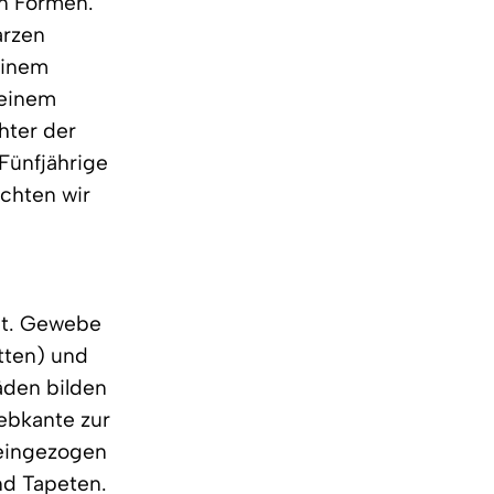
en Formen.
arzen
einem
 einem
hter der
Fünfjährige
chten wir
eit. Gewebe
tten) und
äden bilden
ebkante zur
 eingezogen
nd Tapeten.