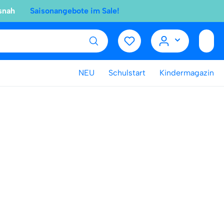
snah
Saisonangebote im Sale!
NEU
Schulstart
Kindermagazin