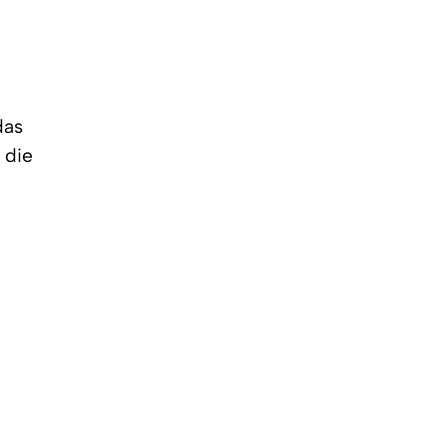
das
 die