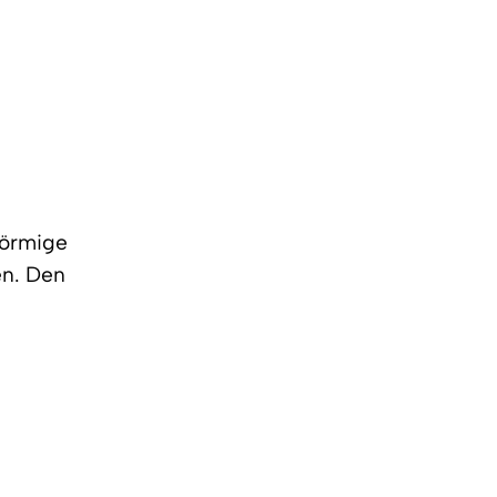
förmige
en. Den