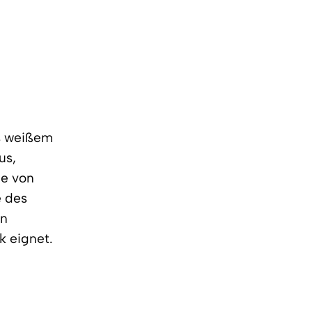
us weißem
us,
pe von
e des
en
k eignet.