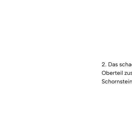
2. Das sch
Oberteil z
Schornstei