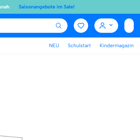
snah
Saisonangebote im Sale!
NEU
Schulstart
Kindermagazin