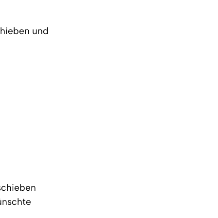
schieben und
 schieben
wünschte