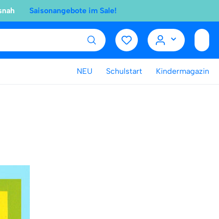
snah
Saisonangebote im Sale!
NEU
Schulstart
Kindermagazin