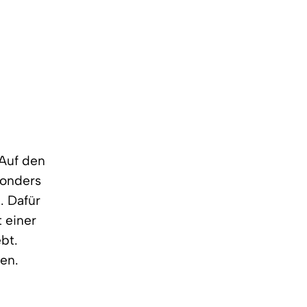
 Auf den
sonders
. Dafür
 einer
bt.
en.