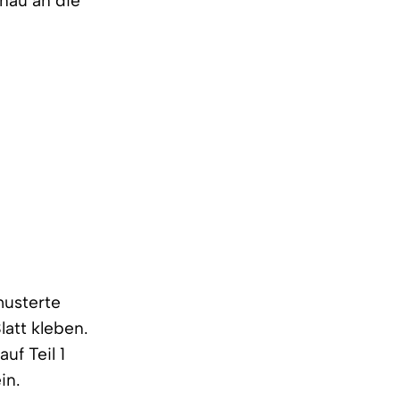
enau an die
musterte
latt kleben.
uf Teil 1
in.