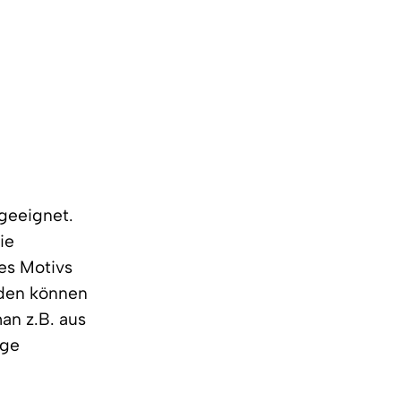
 geeignet.
ie
des Motivs
rden können
an z.B. aus
ige