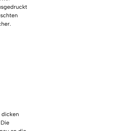
ausgedruckt
nschten
cher.
4 dicken
 Die