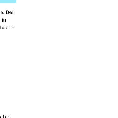
a. Bei
 in
 haben
tter