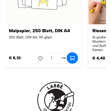
Malpapier, 250 Blatt, DIN A4
Riesen-O
250 Blatt, DIN A4, 90 g/qm
16 große Os
Mustern – 
und Aufkleb
Karten.
€ 8,10
€ 4,40