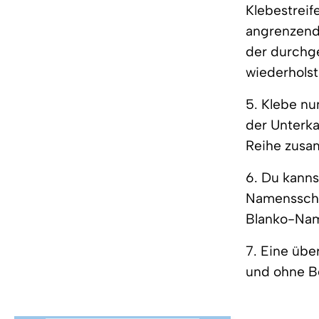
Klebestreif
angrenzende
der durchge
wiederholst
5. Klebe nu
der Unterka
Reihe zusam
6. Du kanns
Namensschild
Blanko-Name
7. Eine über
und ohne B