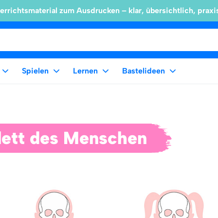
errichtsmaterial zum Ausdrucken – klar, übersichtlich, praxi
Spielen
Lernen
Bastelideen
lett des Menschen