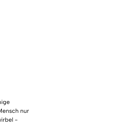
nige
Mensch nur
irbel -