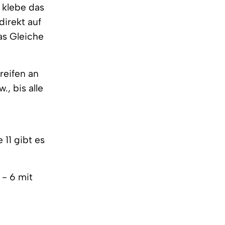
d klebe das
direkt auf
as Gleiche
reifen an
, bis alle
e
 11 gibt es
 - 6 mit