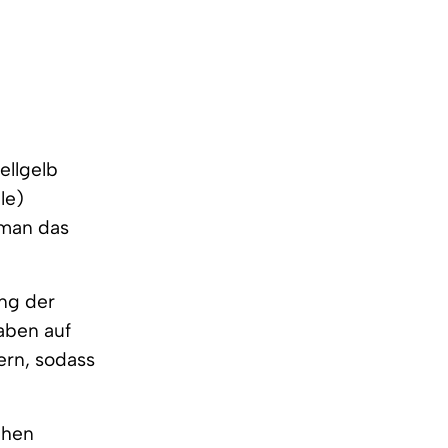
ellgelb
le)
 man das
ng der
taben auf
ern, sodass
chen