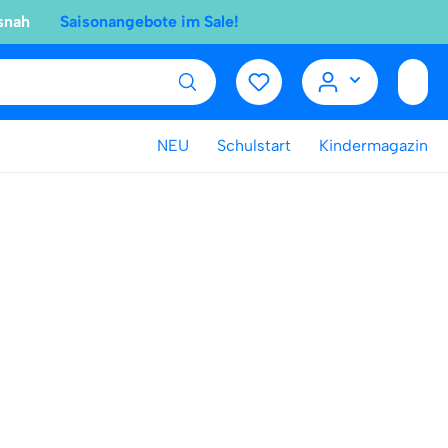
snah
Saisonangebote im Sale!
NEU
Schulstart
Kindermagazin