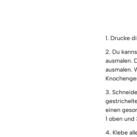
1. Drucke d
2. Du kanns
ausmalen. D
ausmalen. W
Knochenger
3. Schneide
gestrichelt
einen geso
1 oben und 
4. Klebe al