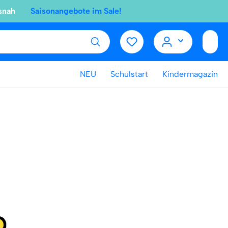
snah
Saisonangebote im Sale!
NEU
Schulstart
Kindermagazin