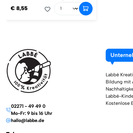
€ 8,55
Untern
Labbé Kreati
Bildung mit
Nachhaltigke
Labbé-Kind
Kostenlose 
02271 - 49 49 0
Mo-Fr: 9 bis 16 Uhr
hallo@labbe.de