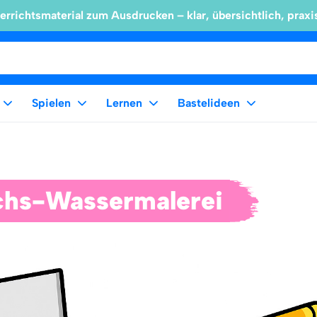
errichtsmaterial zum Ausdrucken – klar, übersichtlich, praxi
Spielen
Lernen
Bastelideen
hs-Wassermalerei