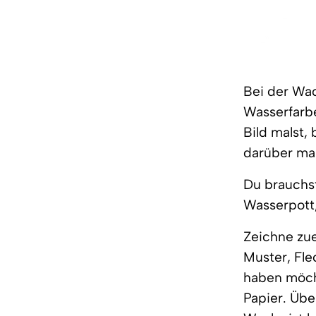
Bei der Wa
Wasserfarbe
Bild malst,
darüber mal
Du brauchst
Wasserpott,
Zeichne zue
Muster, Fle
haben möcht
Papier. Übe