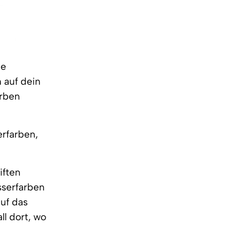
ie
 auf dein
arben
erfarben,
iften
sserfarben
uf das
ll dort, wo