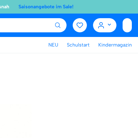
snah
Saisonangebote im Sale!
NEU
Schulstart
Kindermagazin