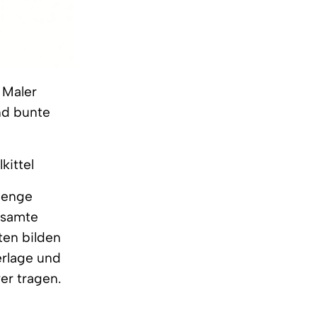
 Maler
nd bunte
kittel
Menge
esamte
ten bilden
erlage und
er tragen.