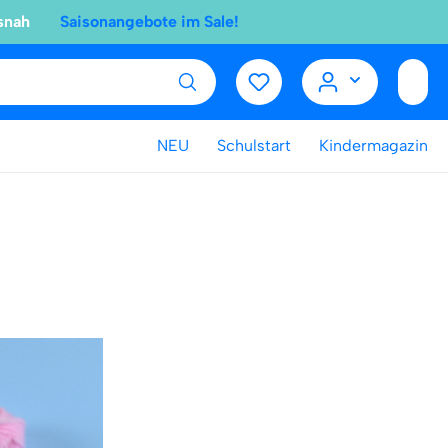
snah
Saisonangebote im Sale!
NEU
Schulstart
Kindermagazin