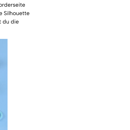
orderseite
e Silhouette
t du die