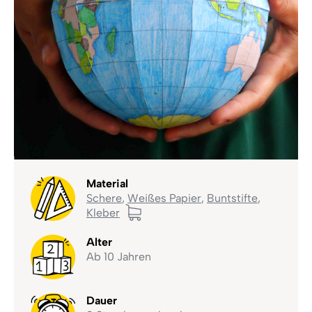
Material
Schere
,
Weißes Papier
,
Buntstifte
,
Kleber
Alter
Ab 10 Jahren
Dauer