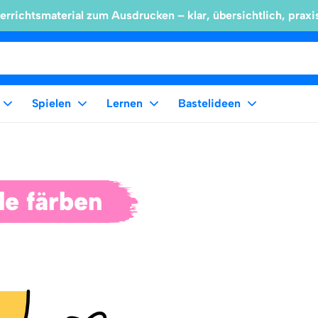
errichtsmaterial zum Ausdrucken – klar, übersichtlich, praxi
Spielen
Lernen
Bastelideen
le färben