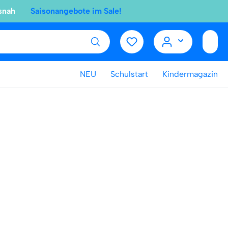
snah
Saisonangebote im Sale!
NEU
Schulstart
Kindermagazin