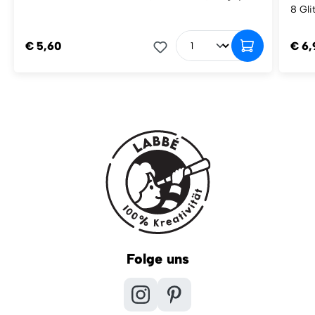
8 Gli
€ 5,60
€ 6,
Folge uns