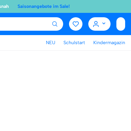
snah
Saisonangebote im Sale!
NEU
Schulstart
Kindermagazin