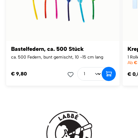
Bastelfedern, ca. 500 Stück
Kre
ca. 500 Federn, bunt gemischt, 10 -15 cm lang
1 Ro
Ab
€
€ 9,80
€ 0