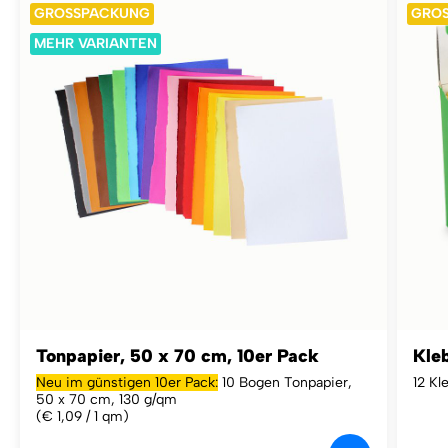
GROSSPACKUNG
GRO
MEHR VARIANTEN
Tonpapier, 50 x 70 cm, 10er Pack
Kleb
Neu im günstigen 10er Pack:
10 Bogen Tonpapier,
12 Kl
50 x 70 cm, 130 g/qm
(€ 1,09 / 1 qm)