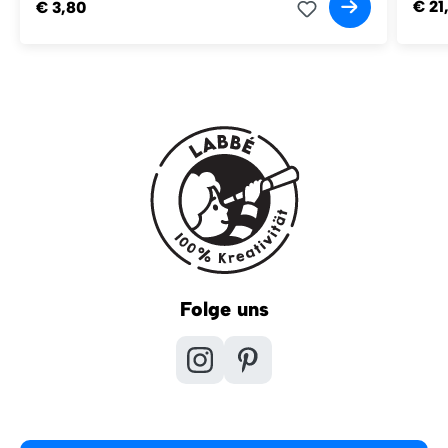
€ 21
€ 3,80
Folge uns