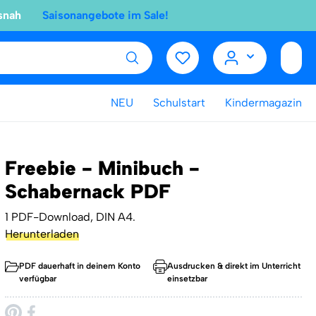
snah
Saisonangebote im Sale!
NEU
Schulstart
Kindermagazin
Freebie - Minibuch -
Schabernack PDF
1 PDF-Download, DIN A4.
Herunterladen
PDF dauerhaft in deinem Konto
Ausdrucken & direkt im Unterricht
verfügbar
einsetzbar