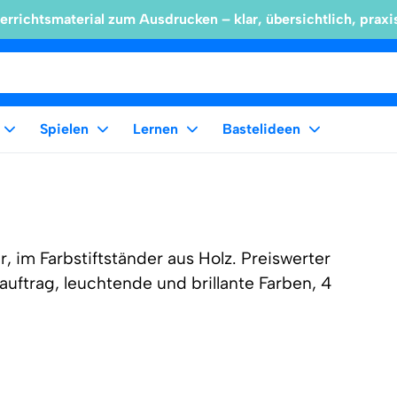
errichtsmaterial zum Ausdrucken – klar, übersichtlich, praxi
Spielen
Lernen
Bastelideen
er, im Farbstiftständer aus Holz. Preiswerter
rbauftrag, leuchtende und brillante Farben, 4