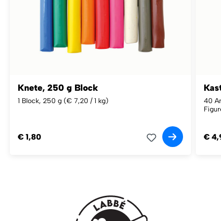
Knete, 250 g Block
Kas
1 Block, 250 g
(€ 7,20 / 1 kg)
40 An
Figur
€ 1,80
€ 4,