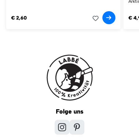
Arkti
€ 2,60
€ 4,
Folge uns