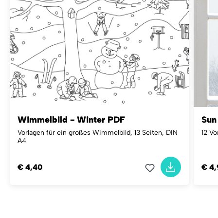
Wimmelbild - Winter PDF
Sun
Vorlagen für ein großes Wimmelbild, 13 Seiten, DIN
12 Vo
A4
€ 4,40
€ 4,