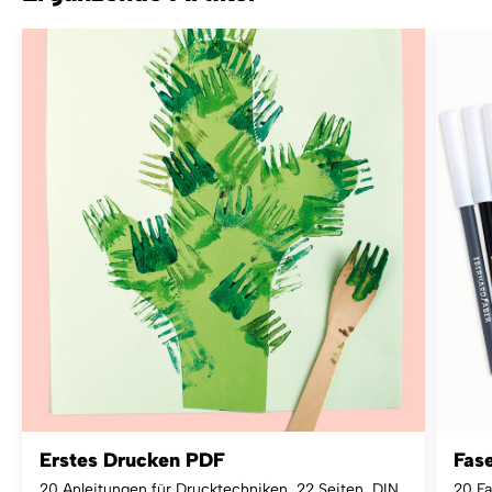
Erstes Drucken PDF
Fas
20 Anleitungen für Drucktechniken, 22 Seiten, DIN
20 Fa