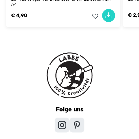
A4
€ 2,
€ 4,90
Folge uns