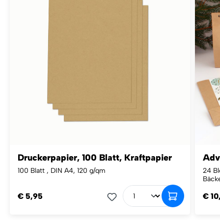
Druckerpapier, 100 Blatt, Kraftpapier
Adv
100 Blatt , DIN A4, 120 g/qm
24 Bl
Bäck
€ 5,95
€ 10