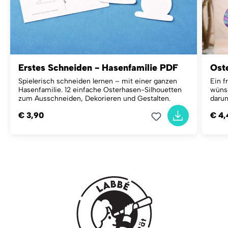
Erstes Schneiden - Hasenfamilie PDF
Ost
Spielerisch schneiden lernen – mit einer ganzen
Ein f
Hasenfamilie.
12 einfache Osterhasen-Silhouetten
wünsc
zum Ausschneiden, Dekorieren und Gestalten.
darun
€ 3,90
€ 4,