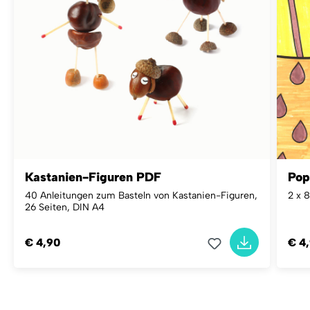
Kastanien-Figuren PDF
Pop
40 Anleitungen zum Basteln von Kastanien-Figuren,
2 x 8
26 Seiten, DIN A4
€ 4,90
€ 4