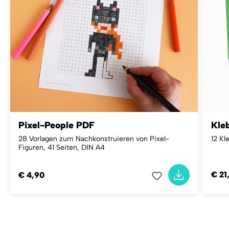
Pixel-People PDF
Kleb
28 Vorlagen zum Nachkonstruieren von Pixel-
12 Kl
Figuren, 41 Seiten, DIN A4
€ 21
€ 4,90