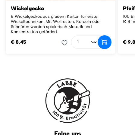
Wickelgecko
Pfei
8 Wickelgeckos aus grauem Karton für erste
100 Bi
Wickeltechniken. Mit Wollresten, Kordeln oder
Ø 8 
Schnüren werden spielerisch Motorik und
Konzentration gefördert.
€ 8,45
€ 9,
Folge uns